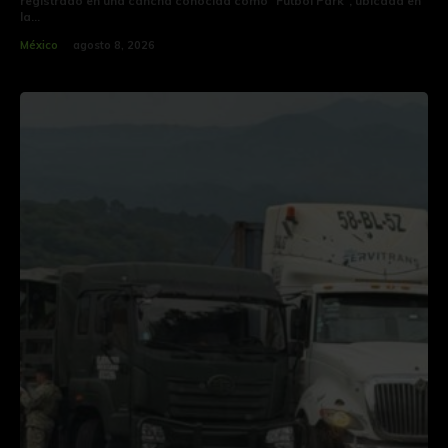
registrado en una cancha conocida como "Fútbol Park", ubicada en
la...
México
agosto 8, 2026