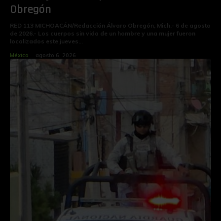
Obregón
RED 113 MICHOACÁN/Redacción Álvaro Obregón, Mich.- 6 de agosto
de 2026.- Los cuerpos sin vida de un hombre y una mujer fueron
localizados este jueves...
México
agosto 6, 2026