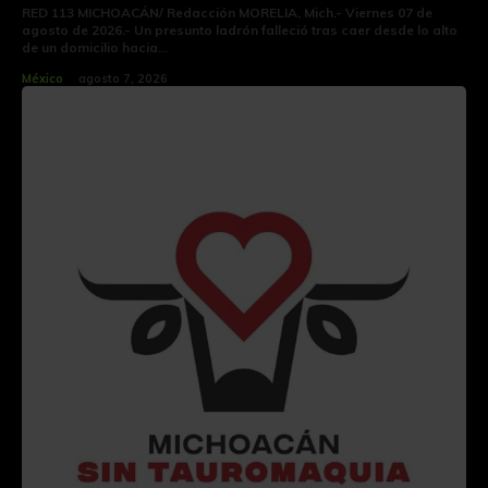
RED 113 MICHOACÁN/ Redacción MORELIA, Mich.- Viernes 07 de
agosto de 2026.- Un presunto ladrón falleció tras caer desde lo alto
de un domicilio hacia...
México
agosto 7, 2026