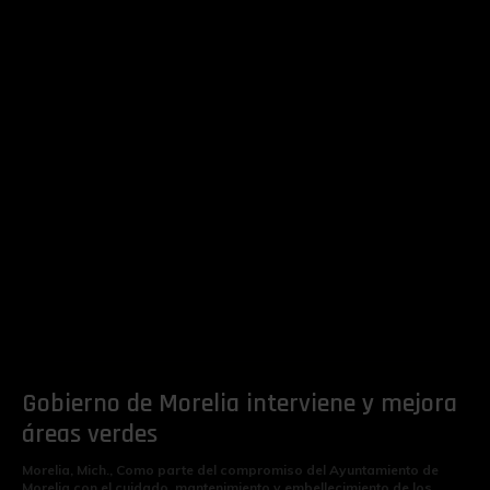
Gobierno de Morelia interviene y mejora
áreas verdes
Morelia, Mich., Como parte del compromiso del Ayuntamiento de
Morelia con el cuidado, mantenimiento y embellecimiento de los