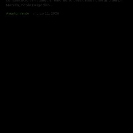
comunicación en cualquier entorno, la presidenta honoraria del DIF
Morelia, Paola Delgadillo...
Ayuntamiento
marzo 11, 2026