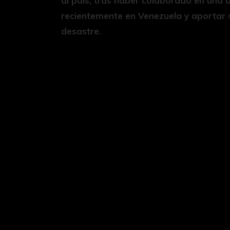
al país, tras haber colaborado en una 
recientemente en Venezuela y aportar s
desastre.