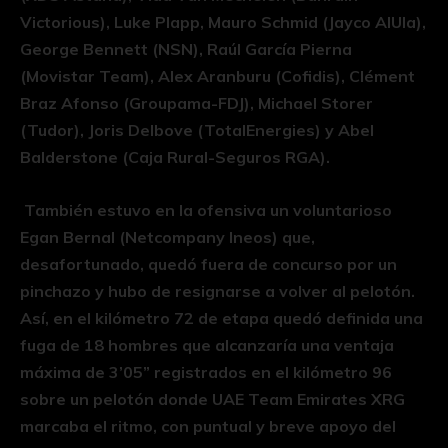
Victorious), Luke Plapp, Mauro Schmid (Jayco AlUla),
George Bennett (NSN), Raúl García Pierna
(Movistar Team), Alex Aranburu (Cofidis), Clément
Braz Afonso (Groupama-FDJ), Michael Storer
(Tudor), Joris Delbove (TotalEnergies) y Abel
Balderstone (Caja Rural-Seguros RGA).
También estuvo en la ofensiva un voluntarioso
Egan Bernal (Netcompany Ineos) que,
desafortunado, quedó fuera de concurso por un
pinchazo y hubo de resignarse a volver al pelotón.
Así, en el kilómetro 72 de etapa quedó definida una
fuga de 18 hombres que alcanzaría una ventaja
máxima de 3’05” registrados en el kilómetro 96
sobre un pelotón donde UAE Team Emirates XRG
marcaba el ritmo, con puntual y breve apoyo del