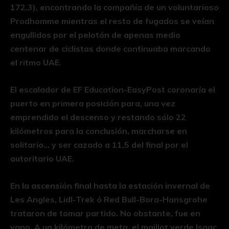
172,3), encontrando la compañía de un voluntarioso
Prodhomme mientras el resto de fugados se veían
engullidos por el pelotón de apenas medio
centenar de ciclistas donde continuaba marcando
el ritmo UAE.
El escalador de EF Education-EasyPost coronaría el
puerto en primera posición para, una vez
emprendido el descenso y restando sólo 22
kilómetros para la conclusión, marcharse en
solitario… y ser cazado a 11,5 del final por el
autoritario UAE.
En la ascensión final hasta la estación invernal de
Les Angles, Lidl-Trek ó Red Bull-Bora-Hansgrohe
trataron de tomar partido. No obstante, fue en
vano. A un kilómetro de meta, el maillot verde Isaac