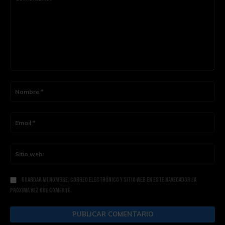
Comentario:
Nom
Ema
Siti
web
Guardar mi nombre, correo electrónico y sitio web en este navegador la
próxima vez que comente.