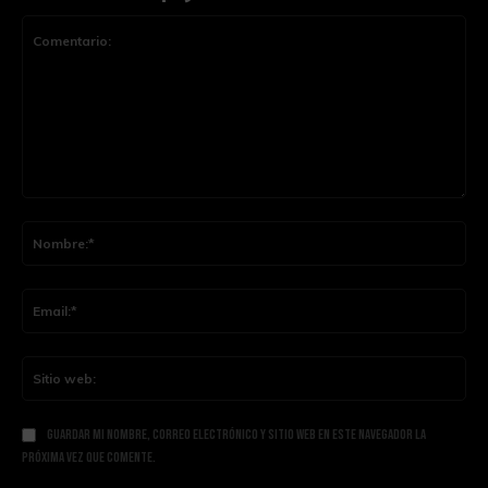
Comentario:
Nom
Ema
Siti
web
Guardar mi nombre, correo electrónico y sitio web en este navegador la
próxima vez que comente.