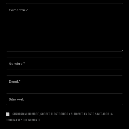
Comentario:
Nom
Ema
Siti
web
Guardar mi nombre, correo electrónico y sitio web en este navegador la
próxima vez que comente.