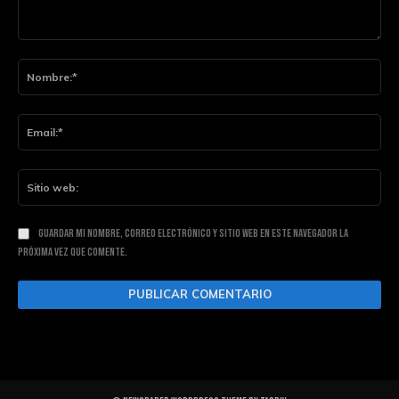
Comentario:
Nom
Ema
Siti
web
Guardar mi nombre, correo electrónico y sitio web en este navegador la
próxima vez que comente.