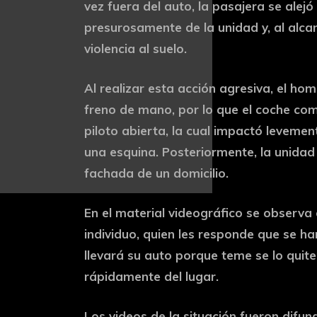
vez fuera del auto, la pasajera se alej
presurosamente de la unidad y, al alcanz
violencia al suelo.
Al realizar esta acción agresiva, el ho
freno de mano, por lo que el coche come
piloto abierta, la cual impactó leveme
una esquina. Posteriormente, la unidad
fachada de un domicilio.
En el material videográfico se observa
individuo, quien les responde que se ha
llevará su auto porque teme se lo quite
rápidamente del lugar.
Los videos de la situación fueron difun