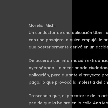
Morelia, Mich.,
Un conductor de una aplicación Uber f
con una pasajera, a quien empujó, le ar
que posteriormente derivó en un accide
De acuerdo con información extraoficia
ayer sábado. La mencionada ciudadana h
aplicación, pero durante el trayecto p
pago, lo que provocó la molestia del ch
Trascendió que, al percatarse de la act
pedirle que la bajara en la calle Ana Ma