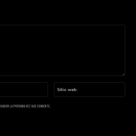
Email:*
Sitio
web:
egador la próxima vez que comente.