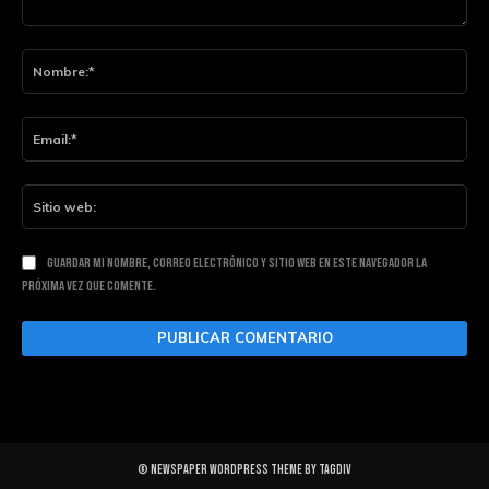
Comentario:
Nom
Ema
Siti
web
Guardar mi nombre, correo electrónico y sitio web en este navegador la
próxima vez que comente.
© Newspaper WordPress Theme by TagDiv