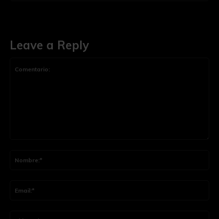
Leave a Reply
Comentario:
Nom
Ema
Siti