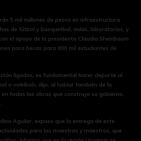
irán 5 mil millones de pesos en infraestructura
as de fútbol y basquetbol, aulas, laboratorios, y
 con el apoyo de la presidenta Claudia Sheinbaum
ones para becas para 800 mil estudiantes de
 están ligados, es fundamental hacer deporte al
l o voleibol», dijo, al hablar también de la
 en todas las obras que construye su gobierno,
.
olina Aguilar, expuso que la entrega de este
actividades para las maestras y maestros, que
cativo. Informó que en la región Uruapan se