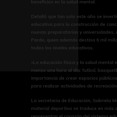
beneficios en la salud mental.
Detalló que tan solo este año se invert
educativa para la construcción de canch
nuevas preparatorias y universidades,
Pardo, quien además destina 6 mil mill
todos los niveles educativos.
«La educación física y la salud mental
menos una hora al día: futbol, basquetbo
importancia de crear espacios públicos
para realizar actividades de recreación
La secretaria de Educación, Gabriela M
material deportivo se traduce en más 
representan el corazón del sistema edu