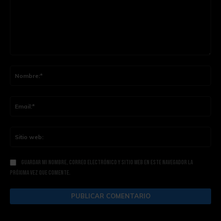
Comentario:
Nom
Ema
Siti
web
Guardar mi nombre, correo electrónico y sitio web en este navegador la
próxima vez que comente.