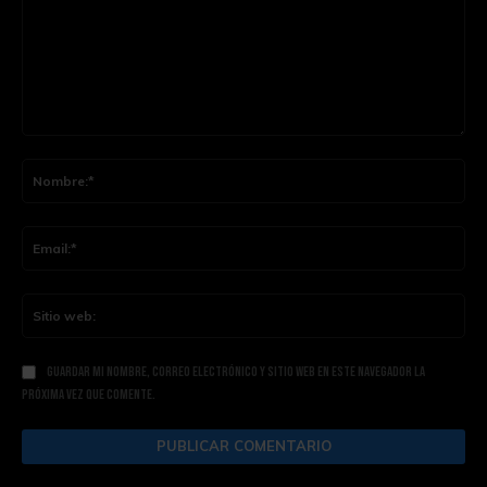
Comentario:
Nom
Ema
Siti
web
Guardar mi nombre, correo electrónico y sitio web en este navegador la
próxima vez que comente.