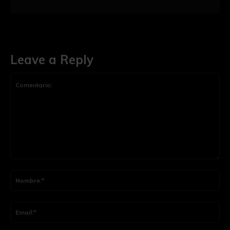
Leave a Reply
Comentario:
Nom
Ema