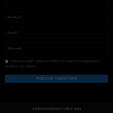
Comentario:
Nom
Ema
Siti
web
Guardar mi nombre, correo electrónico y sitio web en este navegador la
próxima vez que comente.
© Newspaper WordPress Theme by TagDiv