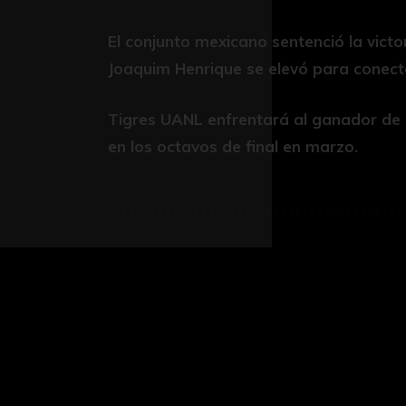
El conjunto mexicano sentenció la victo
Joaquim Henrique se elevó para conecta
Tigres UANL enfrentará al ganador de l
en los octavos de final en marzo.