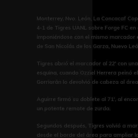
Monterrey, Nvo. León, La Concacaf Co
4-1 de Tigres UANL sobre Forge FC en e
imponiéndose con el mismo marcador en 
de San Nicolás de los Garza, Nuevo Leó
Tigres abrió el marcador al 22′ con una
esquina, cuando Ozziel Herrera peinó e
Gorriarán lo devolvió de cabeza al área
Aguirre firmó su doblete al 71′, al enc
un potente remate de zurda.
Segundos después, Tigres volvió a mar
desde el borde del área para ampliar la