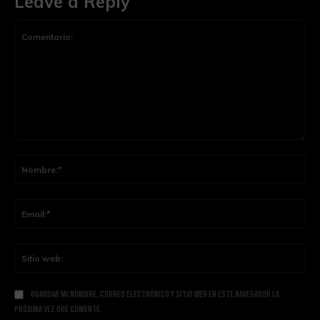
Leave a Reply
Comentario:
Nom
Ema
Siti
web
Guardar mi nombre, correo electrónico y sitio web en este navegador la
próxima vez que comente.