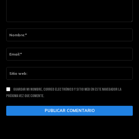
Comentario:
Nom
Ema
Siti
web
Guardar mi nombre, correo electrónico y sitio web en este navegador la
próxima vez que comente.