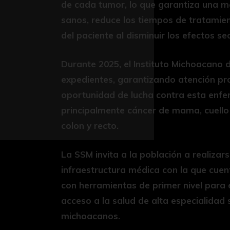
de cada tumor, lo que garantiza una m
sanos, reduce los tiempos de tratamien
del paciente al disminuir los efectos se
Durante 2025, el Instituto Michoacano 
expedientes, garantizando atención pr
oportunidad de lucha contra esta enfe
principalmente cáncer de mama, cuello u
colon y recto.
La SSM invita a la población a realiza
infraestructura médica con la que cuen
con herramientas de primer nivel para 
acceso a la salud de alta especialidad
michoacanos.