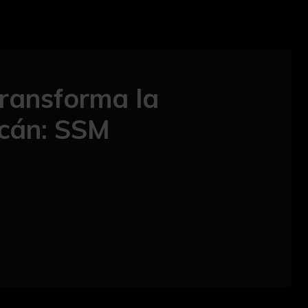
transforma la
acán: SSM