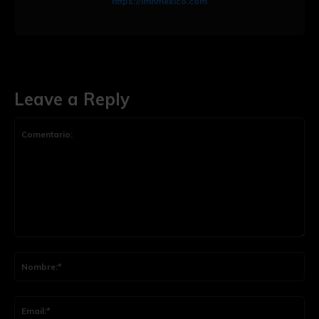
https://imnmexico.com
Leave a Reply
Comentario:
Nom
Ema