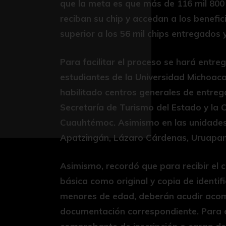
que la meta es que más de 116 mil 800
reciban su chip y accedan a los benefic
superior a los 56 mil chips entregados 
Para facilitar el proceso se hará entre
estudiantes de la Universidad Michoac
habilitado centros generales de entreg
Secretaría de Turismo del Estado y la 
Cuauhtémoc. Asimismo en las unidades 
Apatzingán, Lázaro Cárdenas, Uruapa
Asimismo, recordó que para recibir el
básica como original y copia de identifi
menores de edad, deberán acudir acom
documentación correspondiente. Para e