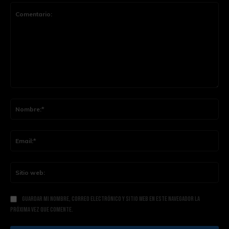
Comentario:
Nom
Ema
Siti
web
Guardar mi nombre, correo electrónico y sitio web en este navegador la
próxima vez que comente.