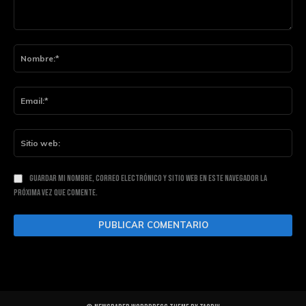
Comentario:
Nom
Ema
Siti
web
Guardar mi nombre, correo electrónico y sitio web en este navegador la
próxima vez que comente.