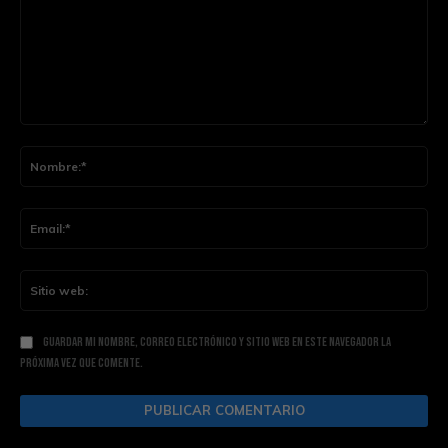
Comentario:
Nom
Ema
Siti
web
Guardar mi nombre, correo electrónico y sitio web en este navegador la
próxima vez que comente.