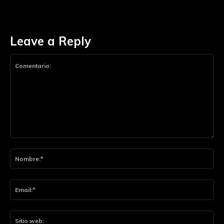
Leave a Reply
Comentario:
Nom
Ema
Siti