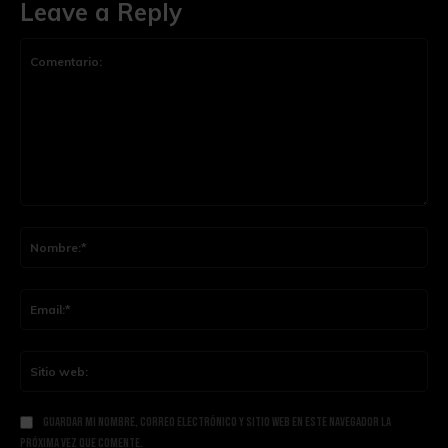
Leave a Reply
Comentario:
Nom
Ema
Siti
web
Guardar mi nombre, correo electrónico y sitio web en este navegador la
próxima vez que comente.