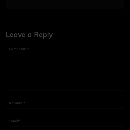
Leave a Reply
Comentario:
Nom
Ema