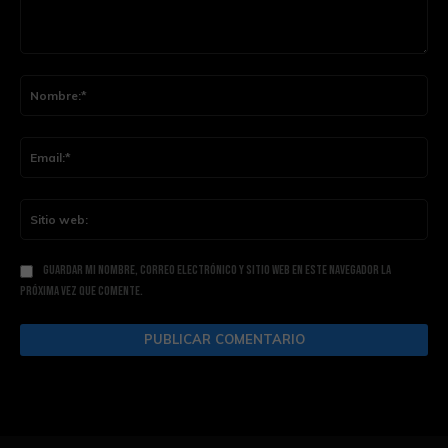
Comentario:
Nom
Ema
Siti
web
Guardar mi nombre, correo electrónico y sitio web en este navegador la
próxima vez que comente.