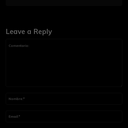
Leave a Reply
Comentario:
Nom
Ema