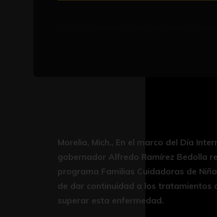
Morelia, Mich., En el marco del Día Inter
gobernador Alfredo Ramírez Bedolla re
programa Familias Cuidadoras de Niñas 
de dar continuidad a los tratamientos 
superar esta enfermedad.