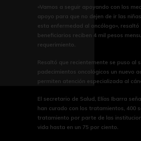
«Vamos a seguir apoyando con los med
apoyo para que no dejen de ir las niña
esta enfermedad al oncólogo», resaltó 
beneficiarios reciben 4 mil pesos mens
requerimiento.
Resaltó que recientemente se puso al s
padecimientos oncológicos un nuevo ace
permiten atención especializada al cán
El secretario de Salud, Elías Ibarra señ
han curado con los tratamientos, 400 se
tratamiento por parte de las institucio
vida hasta en un 75 por ciento.