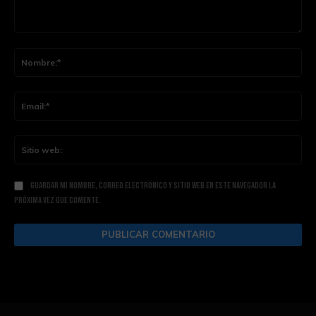
Comentario:
Nom
Ema
Siti
web
Guardar mi nombre, correo electrónico y sitio web en este navegador la
próxima vez que comente.