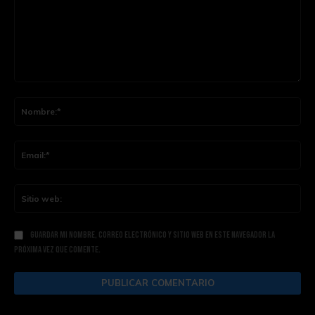
Comentario:
Nom
Ema
Siti
web
Guardar mi nombre, correo electrónico y sitio web en este navegador la
próxima vez que comente.