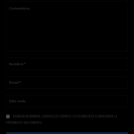
Comentario:
Nom
Ema
Siti
web
Guardar mi nombre, correo electrónico y sitio web en este navegador la
próxima vez que comente.