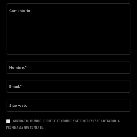
Comentario:
Nom
Ema
Siti
web
Guardar mi nombre, correo electrónico y sitio web en este navegador la
próxima vez que comente.