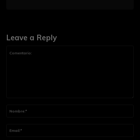
Leave a Reply
Comentario:
Nom
Ema