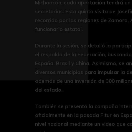
Michoacán; cada aportación tendrá un
secretarías. Esta quinta visita de Jose
recorrido por las regiones de Zamora, 
funcionario estatal.
Durante la sesión, se detalló la partic
el respaldo de la Federación, buscando
España, Brasil y China. Asimismo, se a
diversos municipios para impulsar la d
además de una inversión de 300 millone
del estado.
También se presentó la campaña intern
oficialmente en la pasada Fitur en Esp
nivel nacional mediante un video que cap