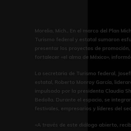
Morelia, Mich., En el marco del Plan Mich
Turismo federal y estatal sumaron esfue
presentar los proyectos de promoción, 
fortalecer «el alma de México», informó
La secretaria de Turismo federal, Josef
estatal, Roberto Monroy García, liderar
impulsado por la presidenta Claudia S
Bedolla. Durante el espacio, se integra
festivales, empresarios y líderes del sec
«A través de este diálogo abierto, reci