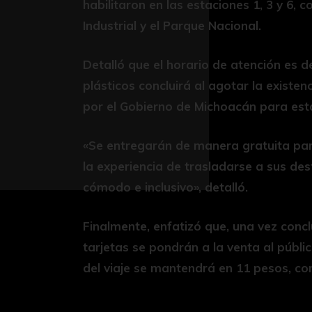
habilitaron en las estaciones 1, 3 y 6, 
Industrial y el Parque Nacional.
Detalló que el horario de atención es de
plásticos concluirá al agotar la existen
por el Gobierno de Michoacán para esta 
«Se entregarán de manera gratuita par
la experiencia de trasladarse a sus de
cómodo e inclusivo», detalló.
Finalmente, enfatizó que, una vez conclu
tarjetas se pondrán a la venta al públi
del viaje se mantendrá en 11 pesos, con