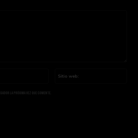
Email:*
Sitio
web:
egador la próxima vez que comente.