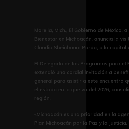
Morelia, Mich., El Gobierno de México, 
Bienestar en Michoacán, anuncia la visit
Claudia Sheinbaum Pardo, a la capital 
El Delegado de los Programas para el B
extendió una cordial invitación a benef
general para asistir a este encuentro 
el estado en lo que va del 2026, consol
región.
«Michoacán es una prioridad en la agen
Plan Michoacán por la Paz y la Justici