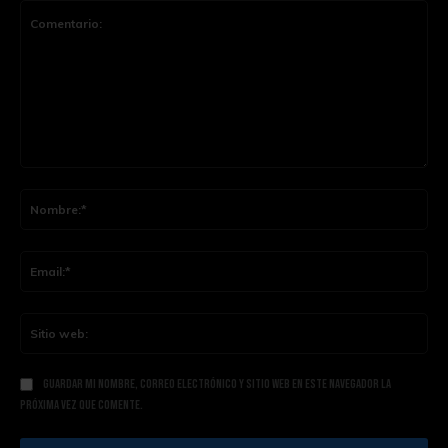
Comentario:
Nom
Ema
Siti
web
Guardar mi nombre, correo electrónico y sitio web en este navegador la
próxima vez que comente.