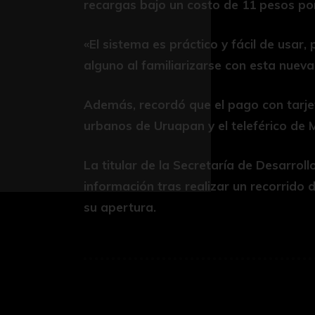
recargas bajo un costo de 11 pesos por
«El sistema es práctico y fácil de usar,
alguno al familiarizarse con esta nueva 
Además, recordó que el pago con tarje
urbanos de Uruapan y el teleférico de 
La titular de la Secretaría de Desarrol
información tras realizar un recorrido d
su apertura.