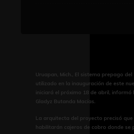
Uruapan, Mich., El sistema prepago del 
utilizado en la inauguración de este n
iniciará el próximo 18 de abril, informó
Gladyz Butanda Macías.
La arquitecta del proyecto precisó que e
habilitarán cajeros de cobro donde se p