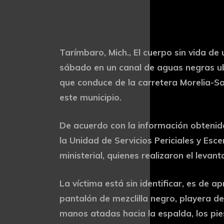
Tarímbaro, Mich., El cuerpo sin vida de
sábado en un canal de aguas negras ub
que conduce de la carretera Morelia-Sa
este municipio.
De acuerdo con la información obtenida
la Unidad de Servicios Periciales y Es
ministerial, quienes realizaron el levan
La víctima está sin identificar, es de
pantalón de mezclilla negro, playera d
manos atadas hacia la espalda, los pies