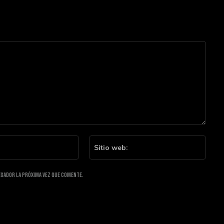
Email:*
Sitio
web:
egador la próxima vez que comente.