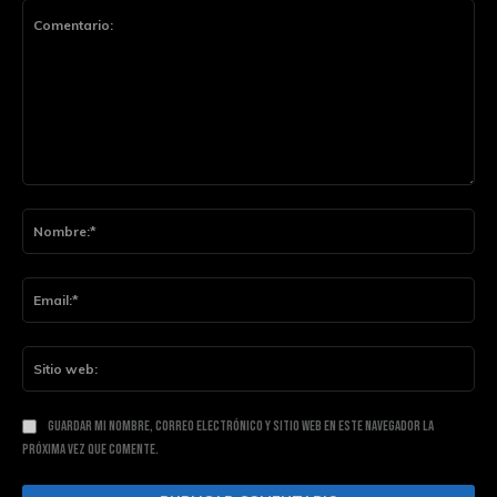
Comentario:
Nom
Ema
Siti
web
Guardar mi nombre, correo electrónico y sitio web en este navegador la
próxima vez que comente.