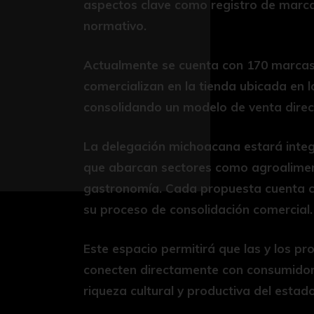
aspectos clave como registro de marca
normativo.
Actualmente se cuenta con 170 marcas c
comercializan en la tienda ubicada en 
consolidando un modelo de venta direct
La delegación michoacana estará integ
que abarcan sectores como agroalimento
gastronomía. Cada propuesta cuenta con
su proceso de consolidación comercial.
Este espacio permitirá que las y los 
conecten directamente con consumidor
riqueza cultural y productiva del estado