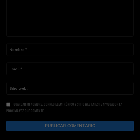
Comentario:
Nom
Ema
Siti
web
Guardar mi nombre, correo electrónico y sitio web en este navegador la
próxima vez que comente.