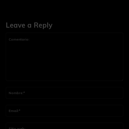
Leave a Reply
Comentario:
Nom
Ema
Siti