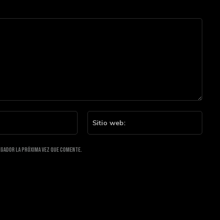
Email:*
Sitio
web:
egador la próxima vez que comente.