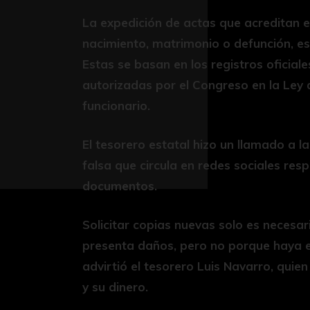
La expedición de actas que acreditan el
nacimiento, matrimonio o defunción, es
Estas se basan en los registros oficiales
autorizadas por el Congreso en la Ley d
funcionario.
El tesorero estatal hizo un llamado a 
falsa que circula en redes sociales re
documentos.
Solicitar copias nuevas solo es necesari
presenta daños, pero no porque haya e
advirtió el tesorero Luis Navarro, quie
y su dinero.