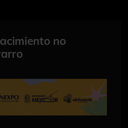
nacimiento no
varro