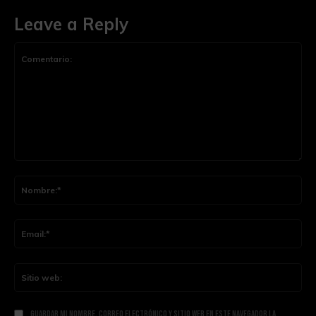
Leave a Reply
Comentario:
Nom
Ema
Siti
web
Guardar mi nombre, correo electrónico y sitio web en este navegador la